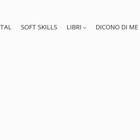
ITAL
SOFT SKILLS
LIBRI
DICONO DI ME
o sfide, progetti, 
e partnership.